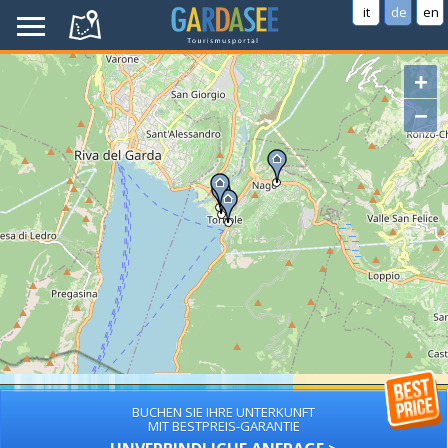
it
de
en
+
−
BUCHEN SIE IHRE UNTERKUNFT
MIT BESTPREIS-GARANTIE