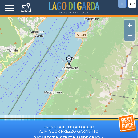
it
de
+
−
PRENOTA IL TUO ALLOGGIO
AL MIGLIOR PREZZO GARANTITO