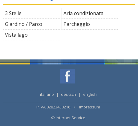
3 Stelle
Aria condizionata
Giardino / Parco
Parcheggio
Vista lago
italiano
|
deutsch
|
english
P.IVA 02823430216 •
Impressum
© Internet Service