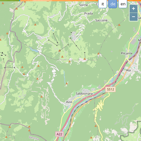
it
de
en
+
−