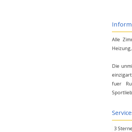
Inform
Alle Zim
Heizung,
Die unmi
einzigar
fuer Ru
Sportlie
Service
3 Stern