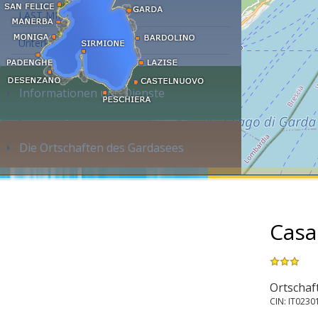
LAST MINUTE
Unterkunft suchen...
Informationen und Dienste
Die Ortschaften des Gardasees
Casa
Ortschaf
CIN: IT023