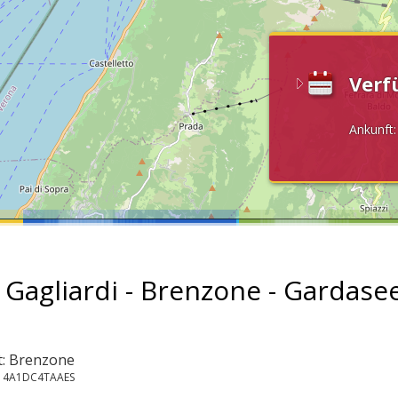
Verf
Ankunft
 Gagliardi - Brenzone - Gardase
t: Brenzone
014A1DC4TAAES