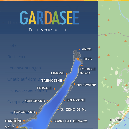
Unterkünfte am Gardasee
Hotel
Residence
Ferienwohnungen
Urlaub auf dem Bauernhof
Frühstückspensionen
Campingplätze
Langzeitmiete
Wellness Hotel