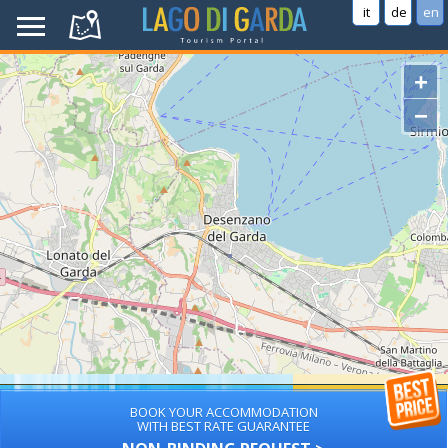
it
de
en
+
−
BOOK YOUR ACCOMMODATION
WITH BEST RATE GUARANTEE