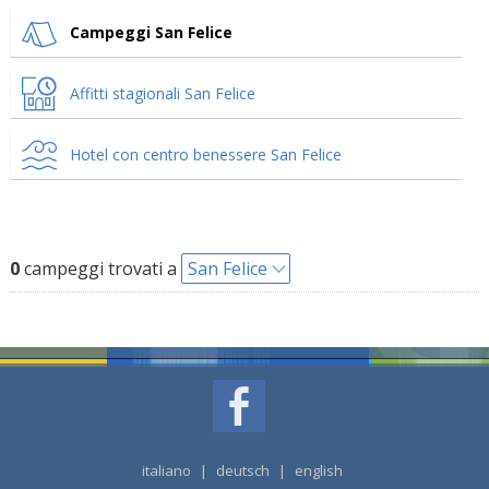
Campeggi San Felice
Affitti stagionali San Felice
Hotel con centro benessere San Felice
0
campeggi trovati a
San Felice
italiano
|
deutsch
|
english