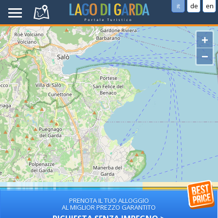
it
de
en
+
−
PRENOTA IL TUO ALLOGGIO
AL MIGLIOR PREZZO GARANTITO