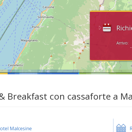
Richi
Arrivo:
& Breakfast con cassaforte a Ma
otel Malcesine
R