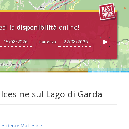
edi la
disponibilità
online!
Partenza:
lcesine sul Lago di Garda
esidence Malcesine