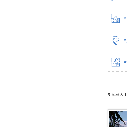
A
A
A
3
bed & b