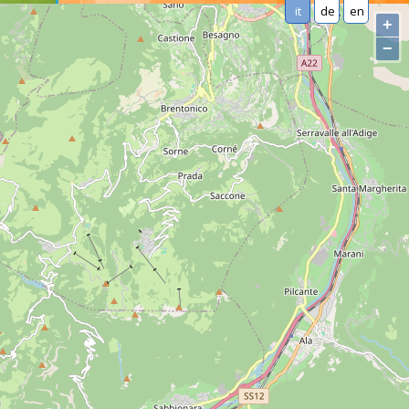
it
de
en
+
−