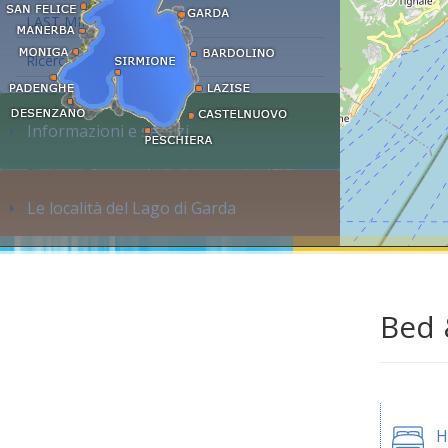
LAST MINUTE
Ricerca alloggi...
Informazioni e servizi
Le località del Lago di Garda
Bed 
H