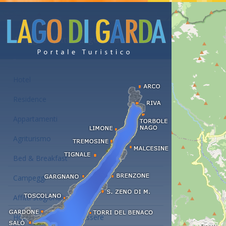
Alloggi e affitti al Lago di Garda
Hotel
Residence
Appartamenti
Agriturismo
Bed & Breakfast
Campeggi
Affitti stagionali
Hotel con centro benessere