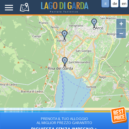
it
de
en
+
−
PRENOTA IL TUO ALLOGGIO
AL MIGLIOR PREZZO GARANTITO