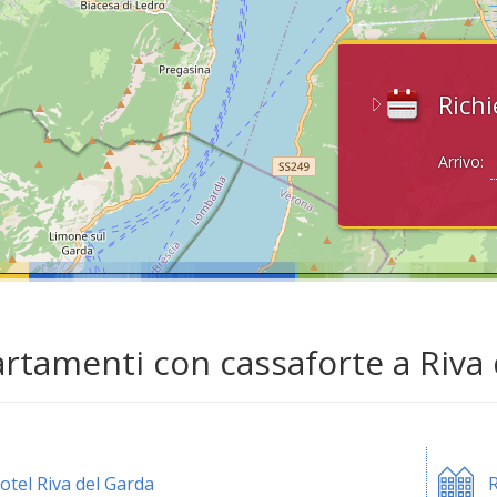
Richi
Arrivo:
rtamenti con cassaforte a Riva 
otel Riva del Garda
R