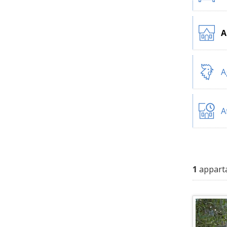
A
A
A
1
appart