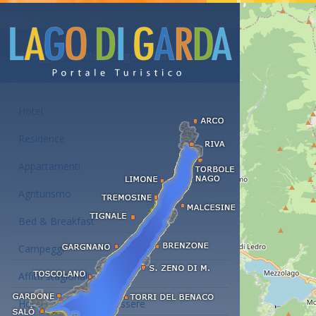
Alloggi e affitti al Lago di Garda
Hotel
Residence
Appartamenti
Agriturismo
Bed & Breakfast
Campeggi
Affitti stagionali
Hotel con centro benessere