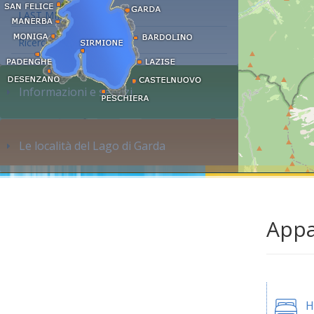
LAST MINUTE
Ricerca alloggi...
Informazioni e servizi
Le località del Lago di Garda
Appa
H