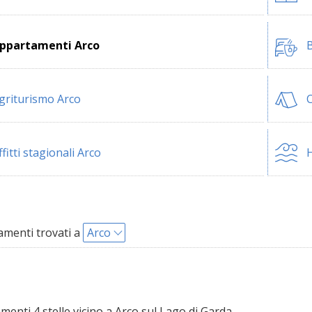
ppartamenti Arco
B
griturismo Arco
ffitti stagionali Arco
H
menti trovati a
Arco
enti 4 stelle vicino a Arco sul Lago di Garda