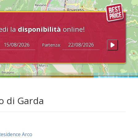
edi la
disponibilità
online!
Partenza:
o di Garda
esidence Arco