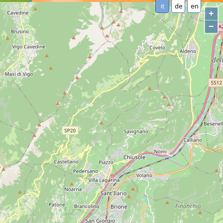
it
de
en
+
−