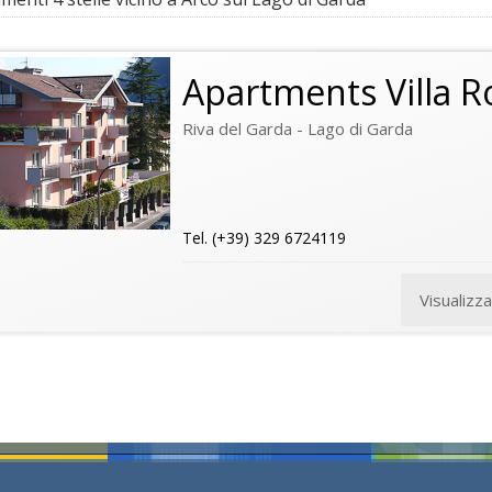
Apartments Villa R
Riva del Garda - Lago di Garda
Tel. (+39) 329 6724119
Visualizz