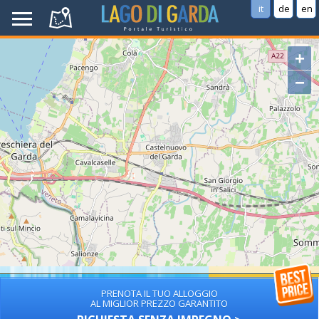
it
de
en
+
−
PRENOTA IL TUO ALLOGGIO
AL MIGLIOR PREZZO GARANTITO