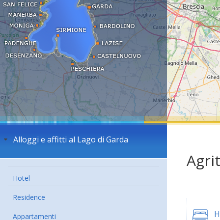
Alloggi e affitti al Lago di Garda
Agri
Hotel
Residence
H
Appartamenti