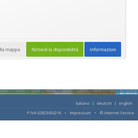
ulla mappa
Richiedi la disponibilità
Informazioni
italiano
|
deutsch
|
english
P.IVA 02823430216 •
Impressum
•
© Internet Service