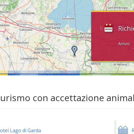
Richi
Arrivo:
turismo con accettazione animal
otel Lago di Garda
R