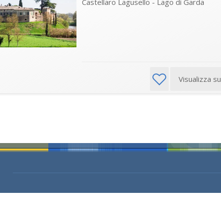
Castellaro Lagusello - Lago di Garda
Visualizza s