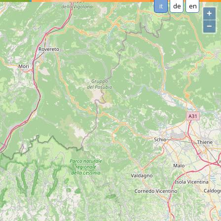
it
de
en
+
−