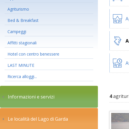
Agriturismo
A
Bed & Breakfast
Campeggi
A
Affitti stagionali
Hotel con centro benessere
A
LAST MINUTE
Ricerca alloggi...
4
agrituri
Informazioni e servizi
Le località del Lago di Garda