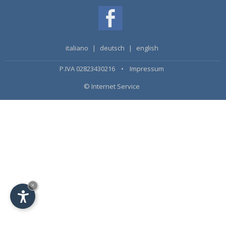
italiano
|
deutsch
|
english
P.IVA 02823430216 •
Impressum
© Internet Service
×