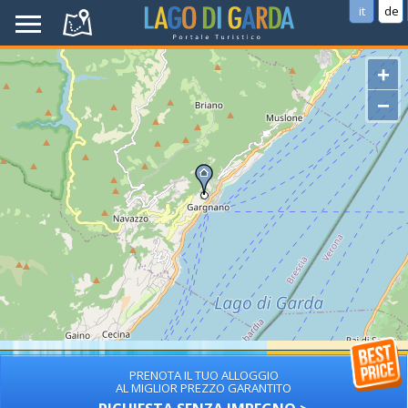
it
de
+
−
PRENOTA IL TUO ALLOGGIO
AL MIGLIOR PREZZO GARANTITO