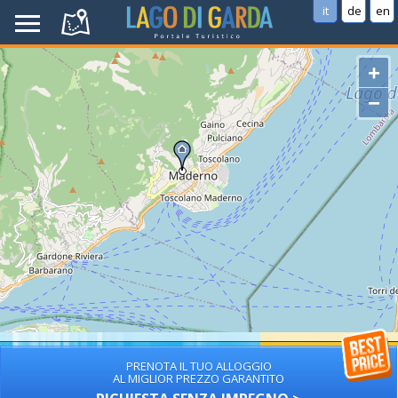
it
de
en
+
−
PRENOTA IL TUO ALLOGGIO
AL MIGLIOR PREZZO GARANTITO