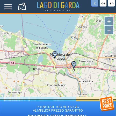
it
de
en
+
−
PRENOTA IL TUO ALLOGGIO
AL MIGLIOR PREZZO GARANTITO