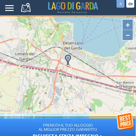
it
de
+
−
PRENOTA IL TUO ALLOGGIO
AL MIGLIOR PREZZO GARANTITO