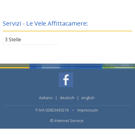
Servizi - Le Vele Affittacamere:
3 Stelle
italiano
|
deutsch
|
english
P.IVA 02823430216 •
Impressum
© Internet Service