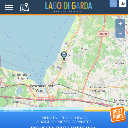
it
de
+
−
PRENOTA IL TUO ALLOGGIO
AL MIGLIOR PREZZO GARANTITO