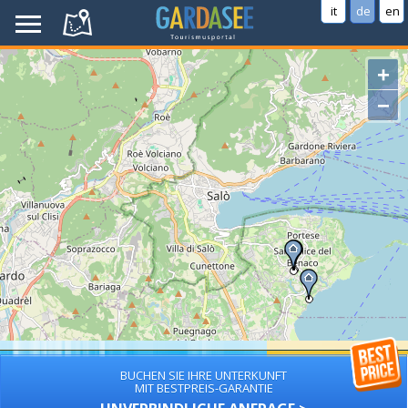
it
de
en
+
−
BUCHEN SIE IHRE UNTERKUNFT
MIT BESTPREIS-GARANTIE