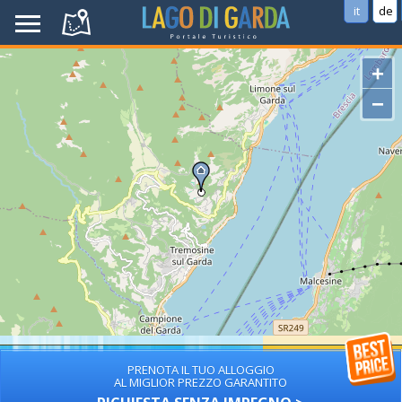
it
de
+
−
PRENOTA IL TUO ALLOGGIO
AL MIGLIOR PREZZO GARANTITO