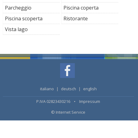
Parcheggio
Piscina coperta
Piscina scoperta
Ristorante
Vista lago
italiano
|
deutsch
|
english
P.IVA 02823430216 •
Impressum
© Internet Service