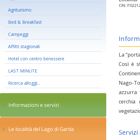
CIN: IT022
Agriturismo
Bed & Breakfast
Campeggi
Inform
Affitti stagionali
La “porta
Hotel con centro benessere
Così è s
LAST MINUTE
Continen
Nago-Tor
Ricerca alloggi...
azzurra 
cerchia
Informazioni e servizi
vegetazi
Le località del Lago di Garda
Servizi