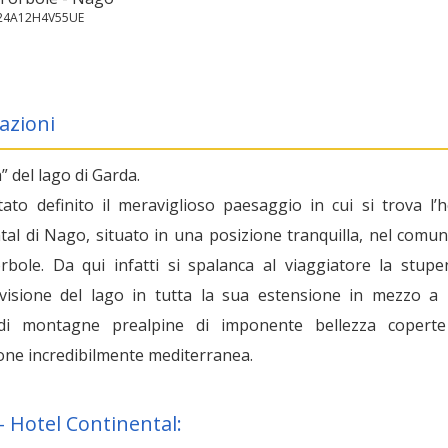
124A12H4V55UE
azioni
” del lago di Garda.
tato definito il meraviglioso paesaggio in cui si trova l’h
tal di Nago, situato in una posizione tranquilla, nel comun
bole. Da qui infatti si spalanca al viaggiatore la stupe
visione del lago in tutta la sua estensione in mezzo a
 di montagne prealpine di imponente bellezza copert
one incredibilmente mediterranea.
 - Hotel Continental: