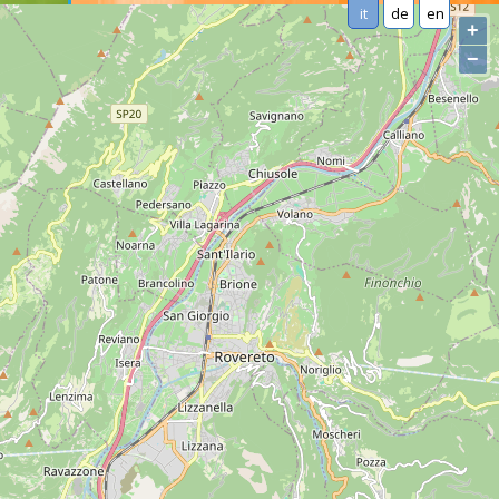
it
de
en
+
−