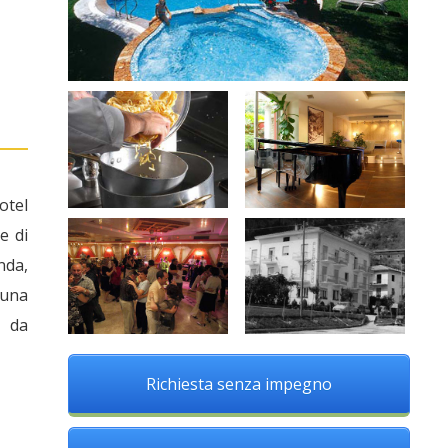
otel
e di
nda,
 una
e da
Richiesta senza impegno