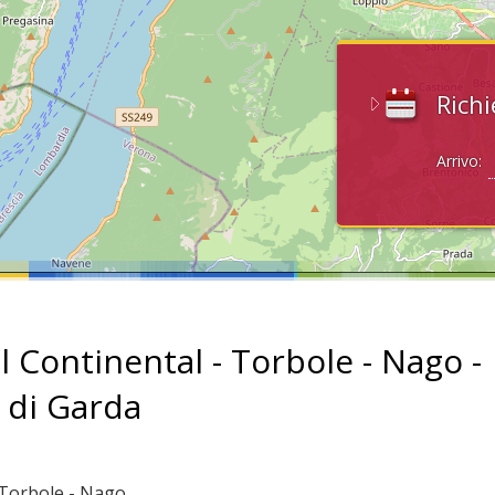
Richi
Arrivo:
l Continental - Torbole - Nago -
 di Garda
: Torbole - Nago