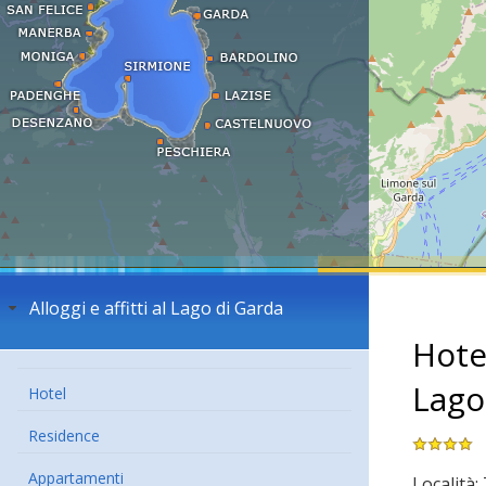
Alloggi e affitti al Lago di Garda
Hote
Lago
Hotel
Residence
Appartamenti
Località