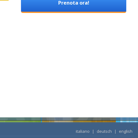
Prenota ora!
italiano
|
deutsch
|
english