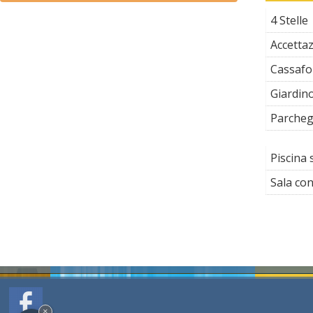
4 Stelle
Accettaz
Cassafo
Giardino
Parcheg
Piscina 
Sala co
×