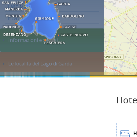
LAST MINUTE
Ricerca alloggi...
Informazioni e servizi
Le località del Lago di Garda
Hote
H