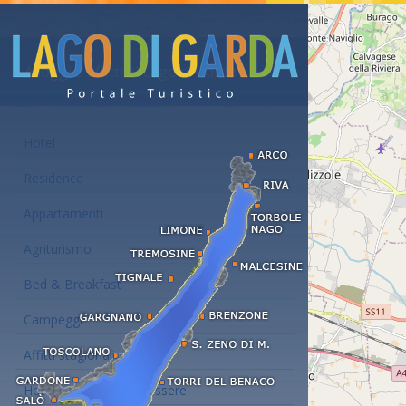
Alloggi e affitti al Lago di Garda
Hotel
Residence
Appartamenti
Agriturismo
Bed & Breakfast
Campeggi
Affitti stagionali
Hotel con centro benessere