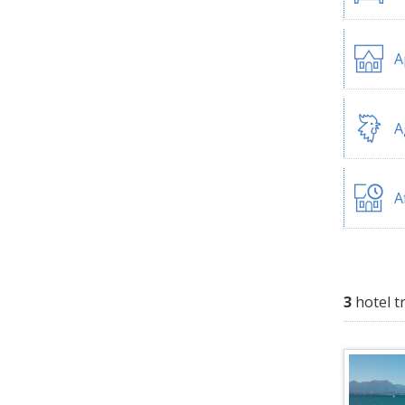
A
A
A
3
hotel t