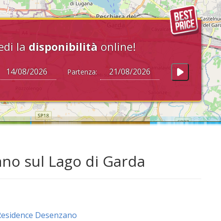
edi la
disponibilità
online!
Partenza:
ano sul Lago di Garda
Residence Desenzano