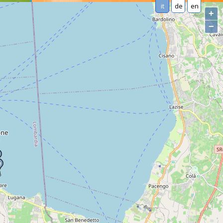
it
de
en
+
−