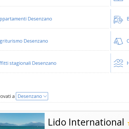
ppartamenti Desenzano
B
griturismo Desenzano
ffitti stagionali Desenzano
H
rovati a
Desenzano
Lido International