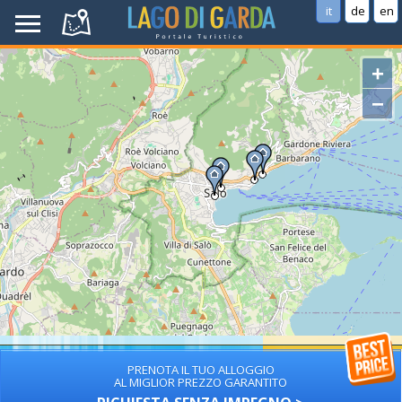
it
de
en
+
−
PRENOTA IL TUO ALLOGGIO
AL MIGLIOR PREZZO GARANTITO