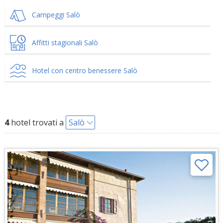
Campeggi Salò
Affitti stagionali Salò
Hotel con centro benessere Salò
4
hotel trovati a
Salò