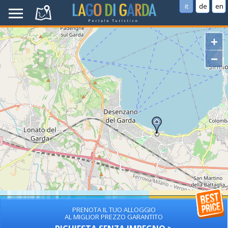
it
de
en
+
−
PRENOTA IL TUO ALLOGGIO
AL MIGLIOR PREZZO GARANTITO