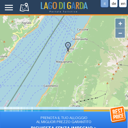
it
de
en
+
−
PRENOTA IL TUO ALLOGGIO
AL MIGLIOR PREZZO GARANTITO