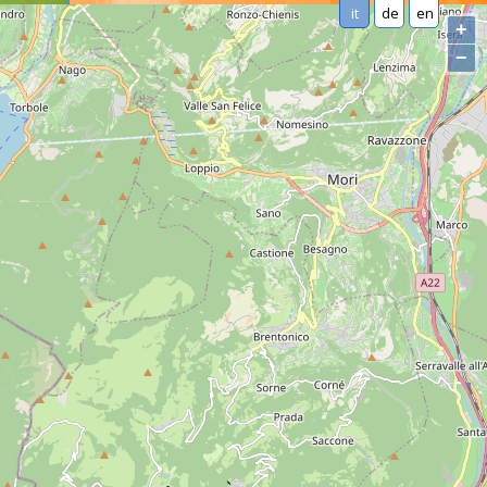
it
de
en
+
−