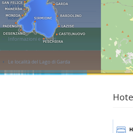
LAST MINUTE
Ricerca alloggi...
Informazioni e servizi
Le località del Lago di Garda
Hote
H