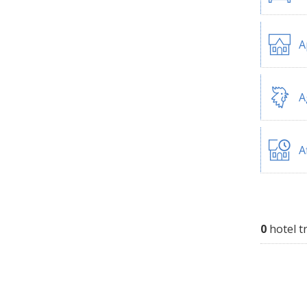
A
A
A
0
hotel t