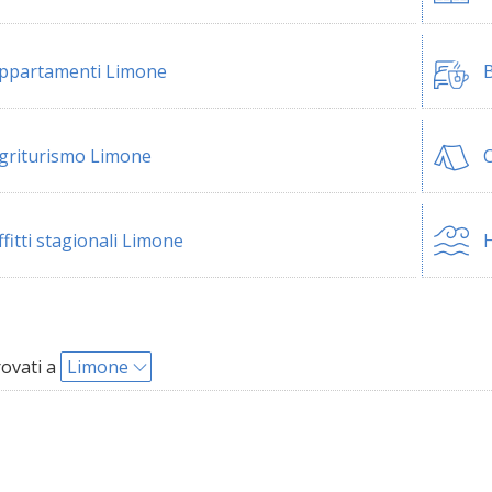
ppartamenti Limone
B
griturismo Limone
ffitti stagionali Limone
H
rovati a
Limone