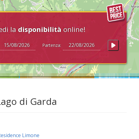
edi la
disponibilità
online!
Partenza:
Lago di Garda
esidence Limone