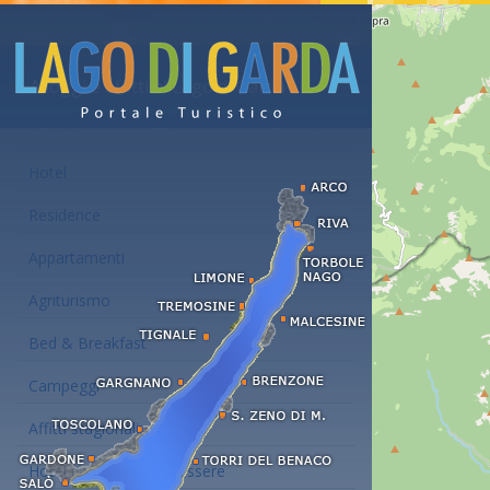
Alloggi e affitti al Lago di Garda
Hotel
Residence
Appartamenti
Agriturismo
Bed & Breakfast
Campeggi
Affitti stagionali
Hotel con centro benessere