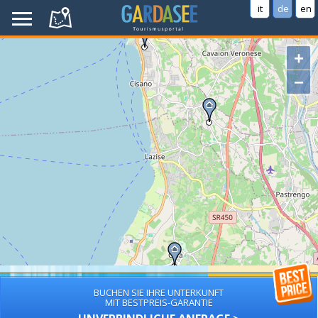
it
de
en
+
−
BUCHEN SIE IHRE UNTERKUNFT
MIT BESTPREIS-GARANTIE