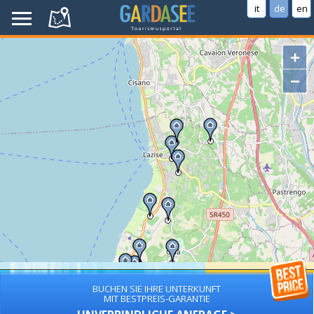
it
de
en
+
−
BUCHEN SIE IHRE UNTERKUNFT
MIT BESTPREIS-GARANTIE