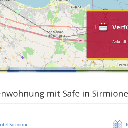
Verf
Ankunft
enwohnung mit Safe in Sirmion
otel Sirmione
R