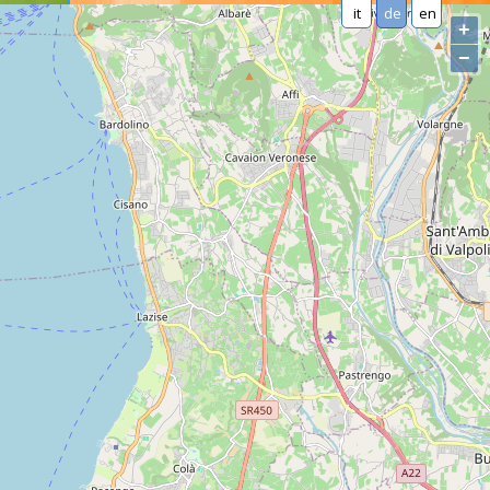
it
de
en
+
−