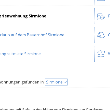
erienwohnung Sirmione
F
rlaub auf dem Bauernhof Sirmione
C
angzeitmiete Sirmione
W
wohnungen gefunden in
Sirmione
hnung mit Safe in der Nähe von Sirmione am Gardasee