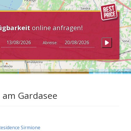
ügbarkeit
online anfragen!
:
Abreise:
e am Gardasee
esidence Sirmione