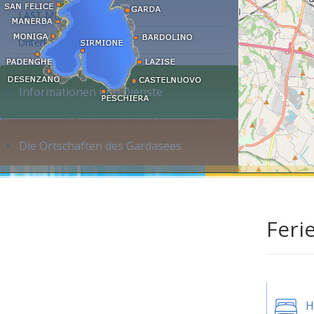
LAST MINUTE
Unterkunft suchen...
Informationen und Dienste
Die Ortschaften des Gardasees
Feri
H