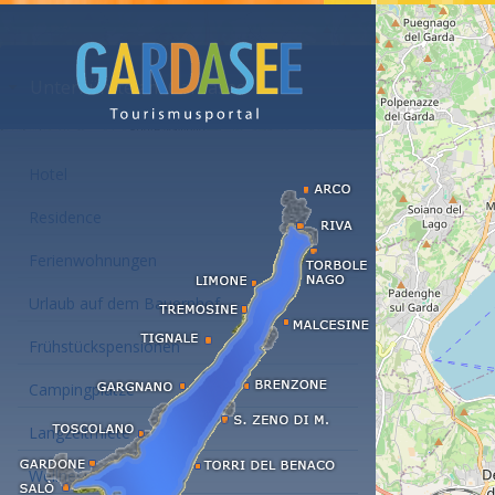
Unterkünfte am Gardasee
Hotel
Residence
Ferienwohnungen
Urlaub auf dem Bauernhof
Frühstückspensionen
Campingplätze
Langzeitmiete
Wellness Hotel