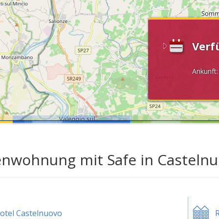
Verf
Ankunft
enwohnung mit Safe in Casteln
otel Castelnuovo
R