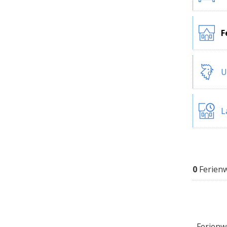
F
U
L
0
Ferien
Ferienwo