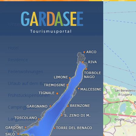
Unterkünfte am Gardasee
Hotel
Residence
Ferienwohnungen
Urlaub auf dem Bauernhof
Frühstückspensionen
Campingplätze
Langzeitmiete
Wellness Hotel