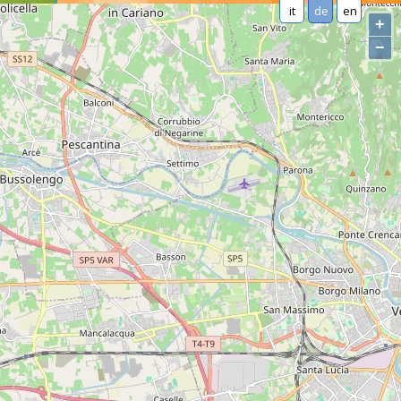
it
de
en
+
−