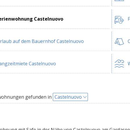
erienwohnung Castelnuovo
F
rlaub auf dem Bauernhof Castelnuovo
C
angzeitmiete Castelnuovo
W
wohnungen gefunden in
Castelnuovo
hnung mit Safe in der Nähe von Castelnuovo am Gardasee