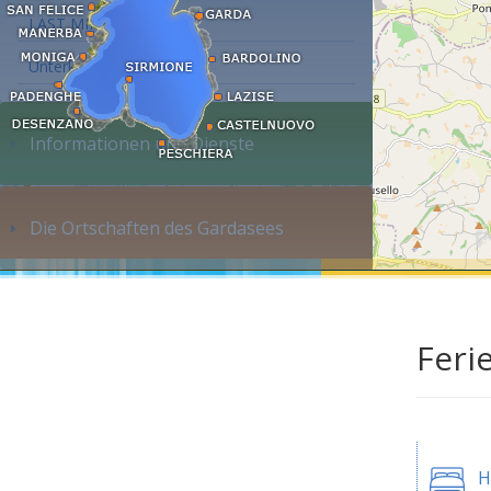
LAST MINUTE
Unterkunft suchen...
Informationen und Dienste
Die Ortschaften des Gardasees
Feri
H