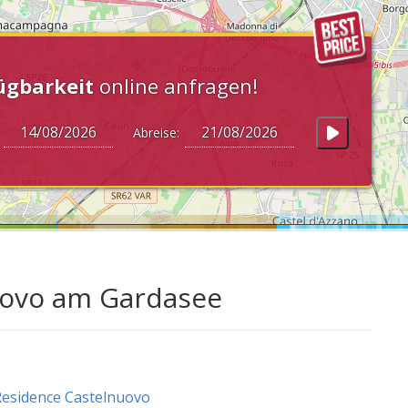
ügbarkeit
online anfragen!
:
Abreise:
uovo am Gardasee
esidence Castelnuovo