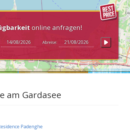
ügbarkeit
online anfragen!
:
Abreise:
he am Gardasee
Residence Padenghe