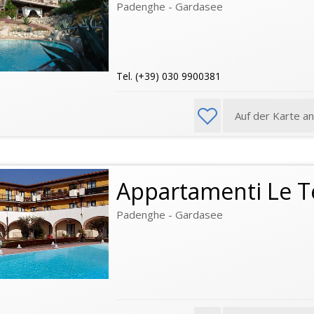
Padenghe - Gardasee
Tel. (+39) 030 9900381
Auf der Karte a
Appartamenti Le Te
Padenghe - Gardasee