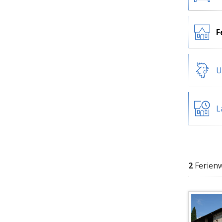
F
U
L
2
Ferien