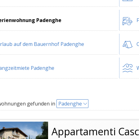
erienwohnung Padenghe
rlaub auf dem Bauernhof Padenghe
angzeitmiete Padenghe
W
wohnungen gefunden in
Padenghe
Appartamenti Casci