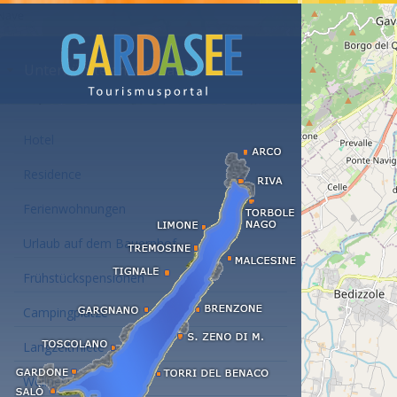
Unterkünfte am Gardasee
Hotel
Residence
Ferienwohnungen
Urlaub auf dem Bauernhof
Frühstückspensionen
Campingplätze
Langzeitmiete
Wellness Hotel