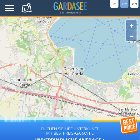
it
de
en
+
−
BUCHEN SIE IHRE UNTERKUNFT
MIT BESTPREIS-GARANTIE