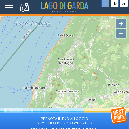
it
de
en
+
−
PRENOTA IL TUO ALLOGGIO
AL MIGLIOR PREZZO GARANTITO