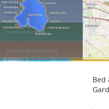
LAST MINUTE
Ricerca alloggi...
Informazioni e servizi
Le località del Lago di Garda
Bed 
Gar