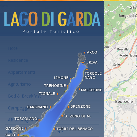
Alloggi e affitti al Lago di Garda
Hotel
Residence
Appartamenti
Agriturismo
Bed & Breakfast
Campeggi
Affitti stagionali
Hotel con centro benessere