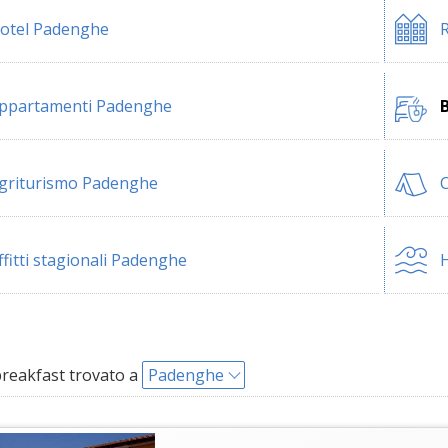
otel Padenghe
ppartamenti Padenghe
griturismo Padenghe
ffitti stagionali Padenghe
H
reakfast trovato a
Padenghe