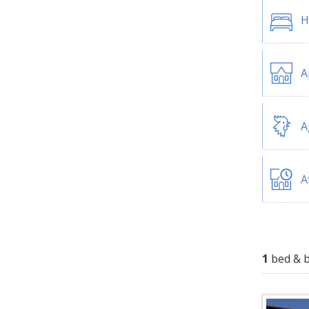
H
A
A
A
1
bed & b