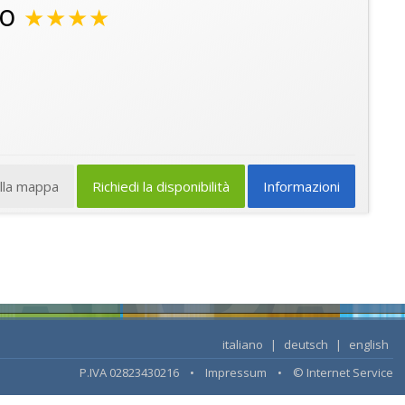
go
★★★★
ulla mappa
Richiedi la disponibilità
Informazioni
italiano
|
deutsch
|
english
P.IVA 02823430216 •
Impressum
•
© Internet Service