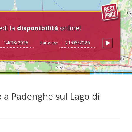
edi la
disponibilità
online!
Partenza:
o a Padenghe sul Lago di