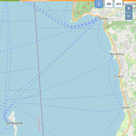
it
de
en
+
−