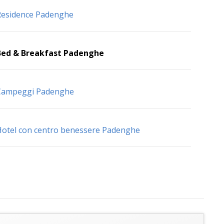
Residence Padenghe
Bed & Breakfast Padenghe
Campeggi Padenghe
otel con centro benessere Padenghe