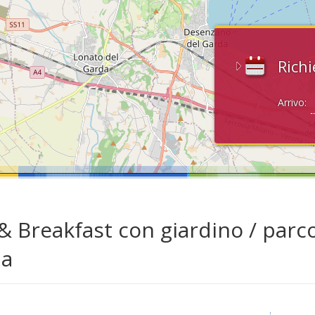
Richi
Arrivo:
& Breakfast con giardino / parc
da