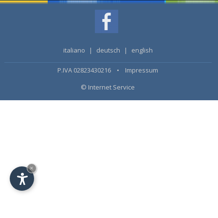
italiano
|
deutsch
|
english
P.IVA 02823430216 •
Impressum
© Internet Service
×