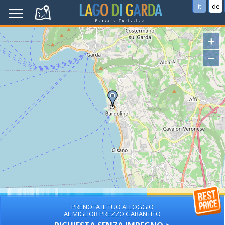
it
de
+
−
PRENOTA IL TUO ALLOGGIO
AL MIGLIOR PREZZO GARANTITO