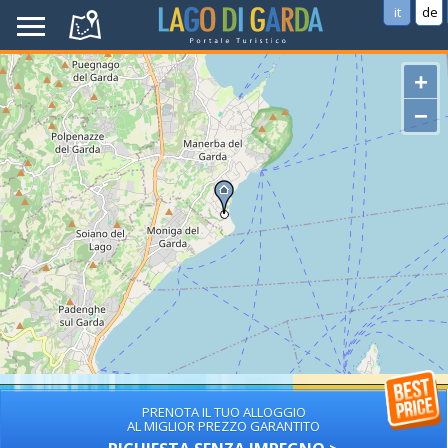
it
de
+
−
PRENOTA IL TUO ALLOGGIO
AL MIGLIOR PREZZO GARANTITO