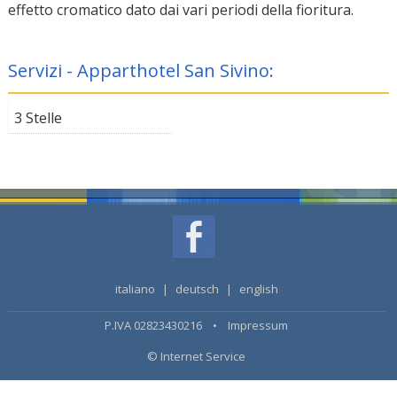
effetto cromatico dato dai vari periodi della fioritura.
Servizi - Apparthotel San Sivino:
3 Stelle
italiano
|
deutsch
|
english
P.IVA 02823430216 •
Impressum
© Internet Service