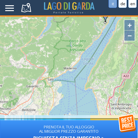
it
de
en
+
−
PRENOTA IL TUO ALLOGGIO
AL MIGLIOR PREZZO GARANTITO