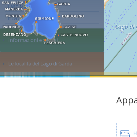
LAST MINUTE
Ricerca alloggi...
Informazioni e servizi
Le località del Lago di Garda
Appa
H