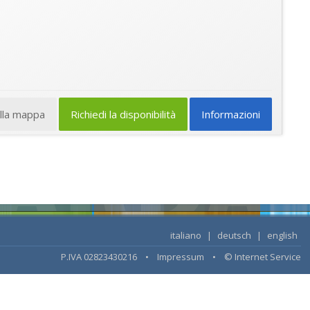
ulla mappa
Richiedi la disponibilità
Informazioni
italiano
|
deutsch
|
english
P.IVA 02823430216 •
Impressum
•
© Internet Service