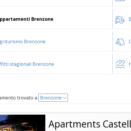
ppartamenti Brenzone
B
griturismo Brenzone
ffitti stagionali Brenzone
H
amento trovato a
Brenzone
Apartments Castell