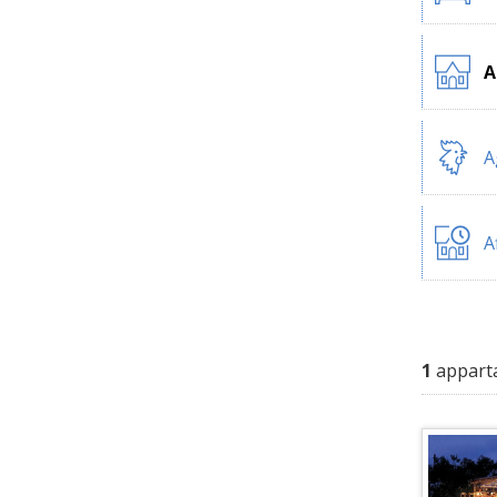
A
A
A
1
appart