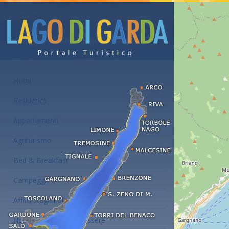
Alloggi e affitti al Lago di Garda
Hotel
Residence
Appartamenti
Agriturismo
Bed & Breakfast
Campeggi
Affitti stagionali
Hotel con centro benessere