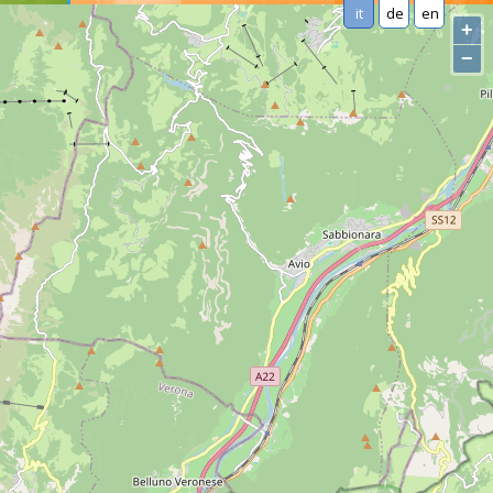
it
de
en
+
−