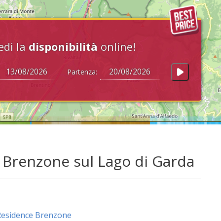
edi la
disponibilità
online!
Partenza:
 Brenzone sul Lago di Garda
Residence Brenzone