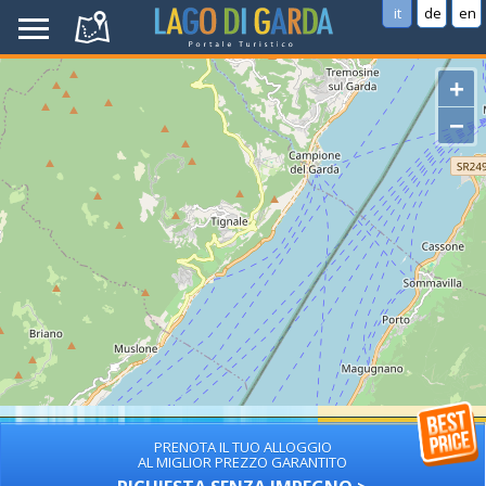
it
de
en
+
−
PRENOTA IL TUO ALLOGGIO
AL MIGLIOR PREZZO GARANTITO