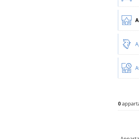
A
A
A
0
apparta
Appartam