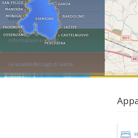
LAST MINUTE
Ricerca alloggi...
Informazioni e servizi
Le località del Lago di Garda
Appa
H