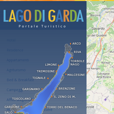
Alloggi e affitti al Lago di Garda
Hotel
Residence
Appartamenti
Agriturismo
Bed & Breakfast
Campeggi
Affitti stagionali
Hotel con centro benessere