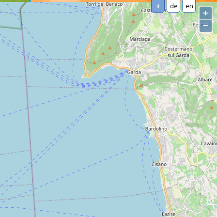
it
de
en
+
−