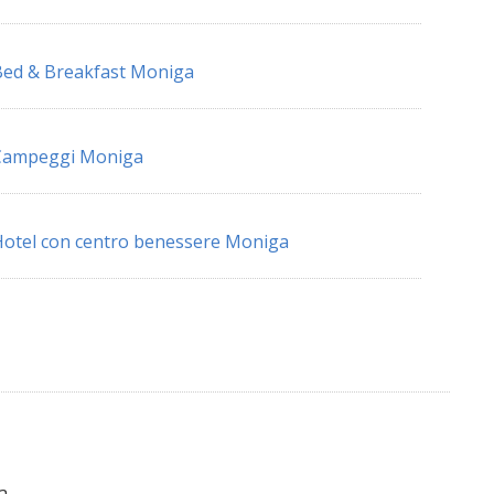
ed & Breakfast Moniga
Campeggi Moniga
otel con centro benessere Moniga
a