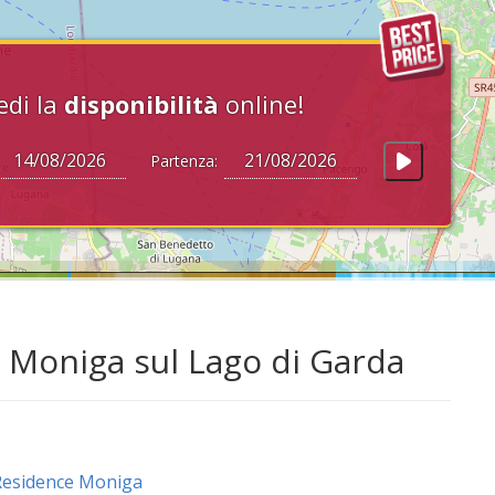
edi la
disponibilità
online!
Partenza:
 Moniga sul Lago di Garda
Residence Moniga