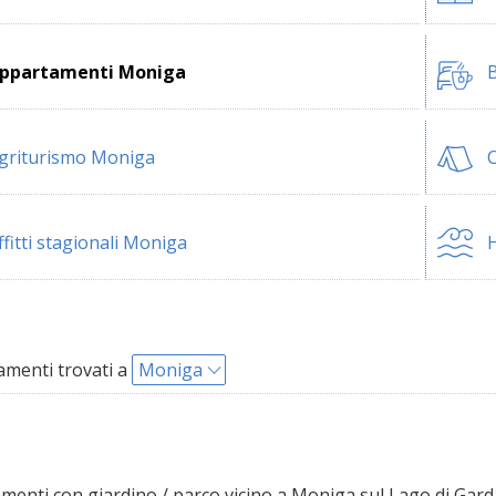
ppartamenti Moniga
B
griturismo Moniga
ffitti stagionali Moniga
H
menti trovati a
Moniga
enti con giardino / parco vicino a Moniga sul Lago di Gard