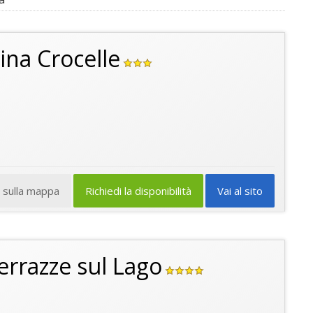
na Crocelle
a sulla mappa
Richiedi la disponibilità
Vai al sito
rrazze sul Lago