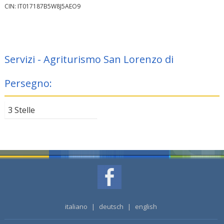
CIN: IT017187B5W8J5AEO9
Servizi - Agriturismo San Lorenzo di
Persegno:
3 Stelle
italiano
|
deutsch
|
english