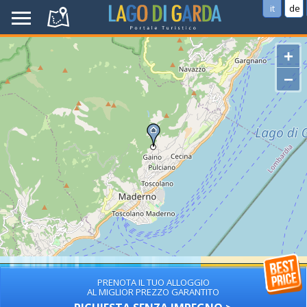
it
de
+
−
PRENOTA IL TUO ALLOGGIO
AL MIGLIOR PREZZO GARANTITO