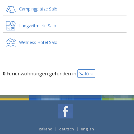
Campingplätze Salò
Langzeitmiete Salò
Wellness Hotel Salò
0
Ferienwohnungen gefunden in
Salò
italiano
|
deutsch
|
english