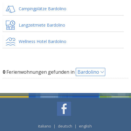
Campingplätze Bardolino
Langzeitmiete Bardolino
Wellness Hotel Bardolino
0
Ferienwohnungen gefunden in
Bardolino
italiano
|
deutsch
|
english