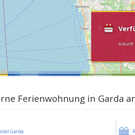
Verf
Ankunft
erne Ferienwohnung in Garda 
otel Garda
R