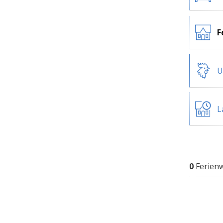
F
U
L
0
Ferien