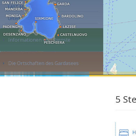
LAST MINUTE
Unterkunft suchen...
Informationen und Dienste
Die Ortschaften des Gardasees
5 St
H