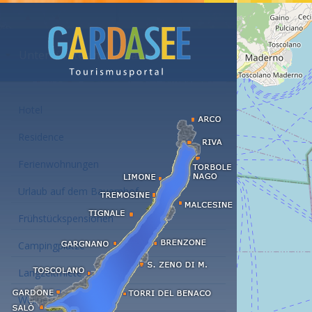
Unterkünfte am Gardasee
Hotel
Residence
Ferienwohnungen
Urlaub auf dem Bauernhof
Frühstückspensionen
Campingplätze
Langzeitmiete
Wellness Hotel