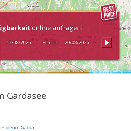
ügbarkeit
online anfragen!
:
Abreise:
am Gardasee
esidence Garda