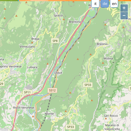
it
de
en
+
−