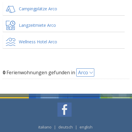
Campingplätze Arco
Langzeitmiete Arco
Wellness Hotel Arco
0
Ferienwohnungen gefunden in
Arco
italiano
|
deutsch
|
english