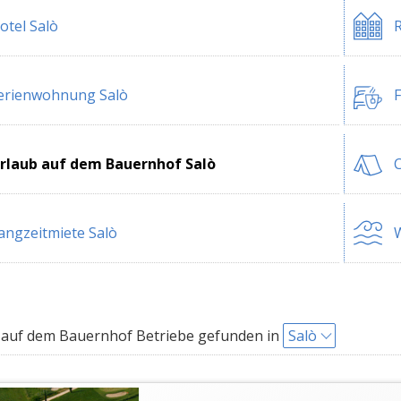
otel Salò
R
erienwohnung Salò
F
rlaub auf dem Bauernhof Salò
C
angzeitmiete Salò
W
auf dem Bauernhof Betriebe gefunden in
Salò