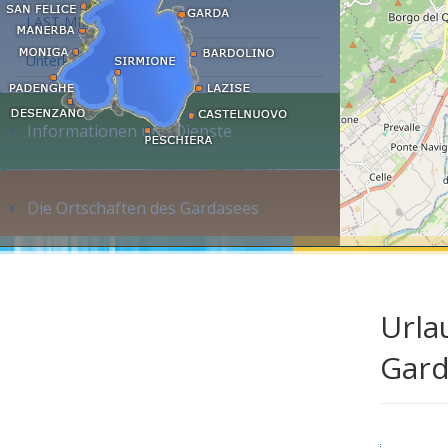
LAST MINUTE
Unterkunft suchen...
Informationen und Dienste
Die Ortschaften des Gardasees
Urla
Gard