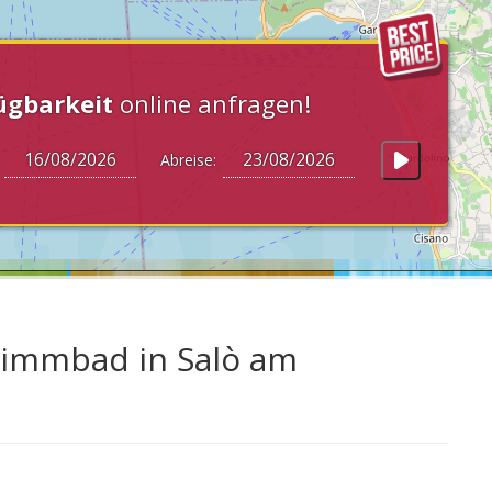
ügbarkeit
online anfragen!
:
Abreise:
wimmbad in Salò am