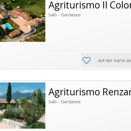
Agriturismo Il Col
Salò - Gardasee
Auf der Karte a
Agriturismo Renza
Salò - Gardasee