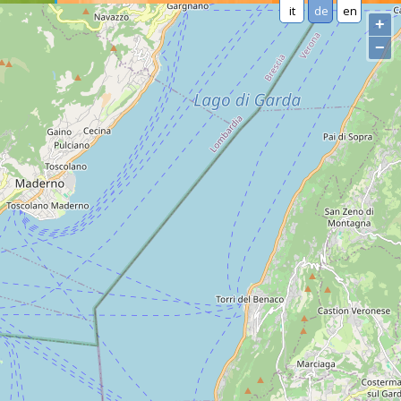
it
de
en
+
−