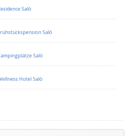
esidence Salò
rühstückspension Salò
ampingplätze Salò
ellness Hotel Salò