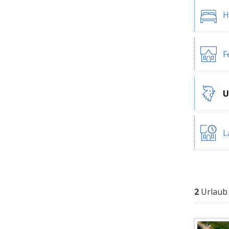
H
F
U
L
2
Urlaub 