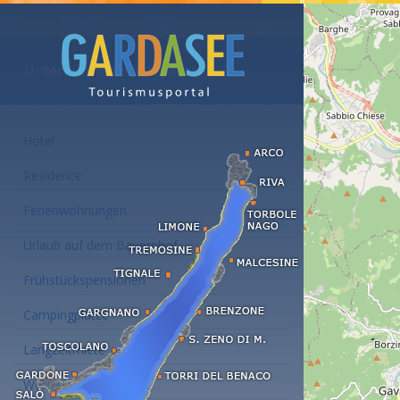
Unterkünfte am Gardasee
Hotel
Residence
Ferienwohnungen
Urlaub auf dem Bauernhof
Frühstückspensionen
Campingplätze
Langzeitmiete
Wellness Hotel