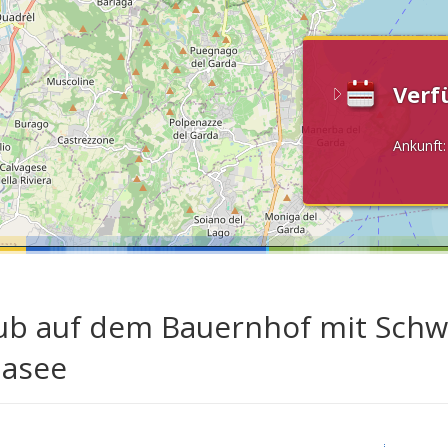
Verf
Ankunft
ub auf dem Bauernhof mit Sch
asee