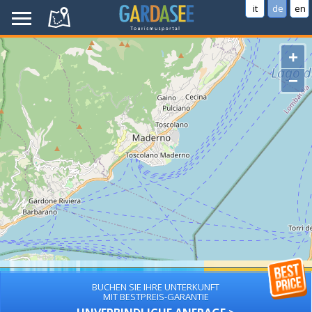
it
de
en
+
−
BUCHEN SIE IHRE UNTERKUNFT
MIT BESTPREIS-GARANTIE