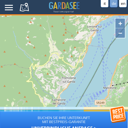
it
de
en
+
−
BUCHEN SIE IHRE UNTERKUNFT
MIT BESTPREIS-GARANTIE