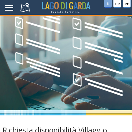
it
de
en
Richiesta disponibilità Villaggio