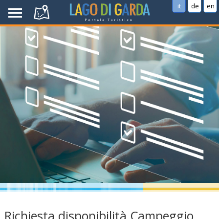
it
de
en
Richiesta disponibilità Campeggio