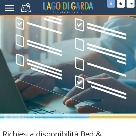
it
de
en
Richiesta disponibilità Bed &