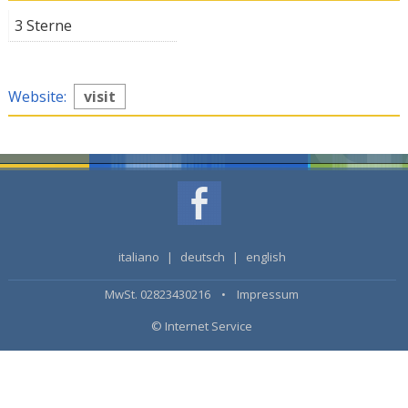
3 Sterne
Website:
visit
italiano
|
deutsch
|
english
MwSt. 02823430216 •
Impressum
© Internet Service